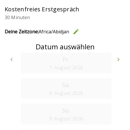
Kostenfreies Erstgespräch
30 Minuten
edit
Deine Zeitzone:
Africa/Abidjan
Zeitzone 
Datum auswählen
Fr.
keyboard_arrow_left
keyboard_arrow_right
Zurück
We
7. August 2026
Sa.
8. August 2026
So.
9. August 2026